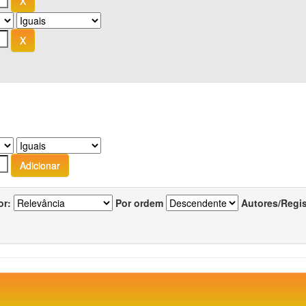
or:
Por ordem
Autores/Regi