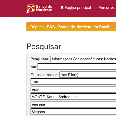
Página principal
Percorrer
Skip
navigation
DSpace - BNB - Banco do Nordeste do Brasil
Pesquisar
Pesquisar:
por
Filtros correntes: