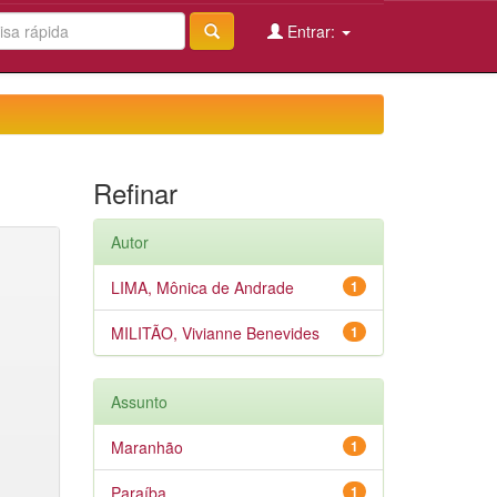
Entrar:
Refinar
Autor
LIMA, Mônica de Andrade
1
MILITÃO, Vivianne Benevides
1
Assunto
Maranhão
1
Paraíba
1