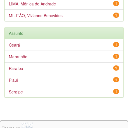
LIMA, Mônica de Andrade
1
MILITÃO, Vivianne Benevides
1
Assunto
Ceará
1
Maranhão
1
Paraíba
1
Piauí
1
Sergipe
1