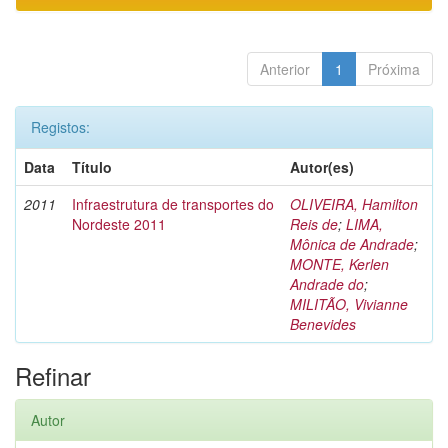
Anterior
1
Próxima
Registos:
Data
Título
Autor(es)
2011
Infraestrutura de transportes do
OLIVEIRA, Hamilton
Nordeste 2011
Reis de
;
LIMA,
Mônica de Andrade
;
MONTE, Kerlen
Andrade do
;
MILITÃO, Vivianne
Benevides
Refinar
Autor