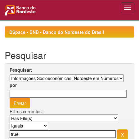
Skip
navigation
DSpace - BNB - Banco do Nordeste do Brasil
Pesquisar
Pesquisar:
por
Filtros correntes: