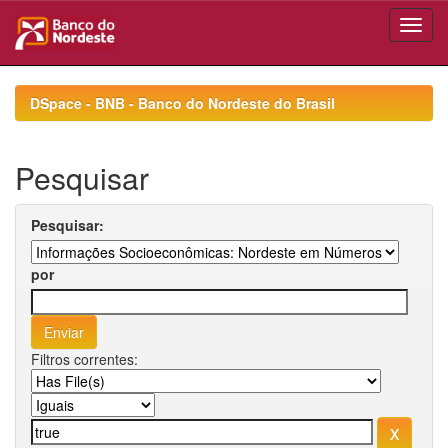
Skip
navigation
DSpace - BNB - Banco do Nordeste do Brasil
Pesquisar
Pesquisar:
por
Filtros correntes: