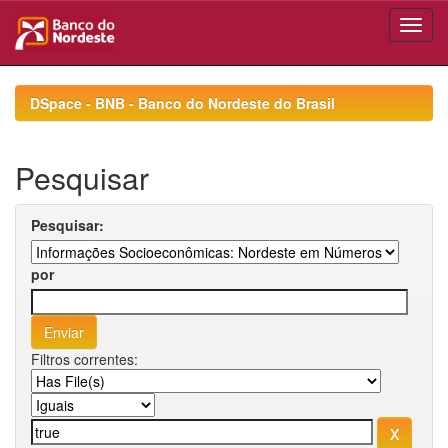
Skip
navigation
DSpace - BNB - Banco do Nordeste do Brasil
Pesquisar
Pesquisar:
por
Filtros correntes: