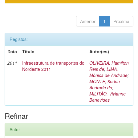
Anterior
1
Próxima
Registos:
Data
Título
Autor(es)
2011
Infraestrutura de transportes do
OLIVEIRA, Hamilton
Nordeste 2011
Reis de
;
LIMA,
Mônica de Andrade
;
MONTE, Kerlen
Andrade do
;
MILITÃO, Vivianne
Benevides
Refinar
Autor