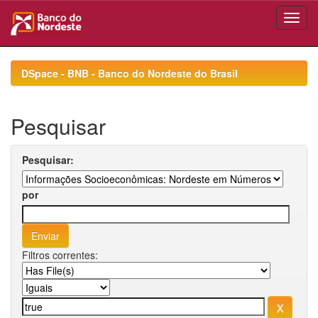
Skip
navigation
DSpace - BNB - Banco do Nordeste do Brasil
Pesquisar
Pesquisar:
por
Filtros correntes: