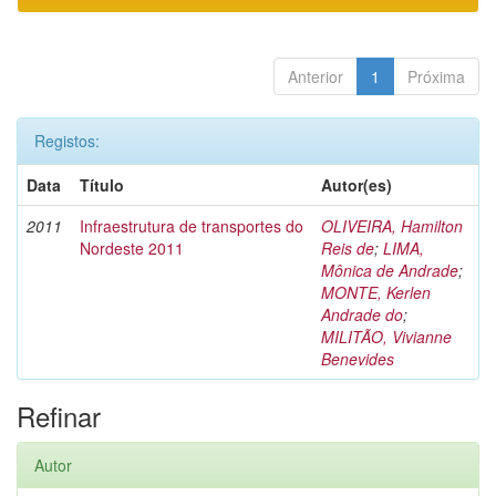
Anterior
1
Próxima
Registos:
Data
Título
Autor(es)
2011
Infraestrutura de transportes do
OLIVEIRA, Hamilton
Nordeste 2011
Reis de
;
LIMA,
Mônica de Andrade
;
MONTE, Kerlen
Andrade do
;
MILITÃO, Vivianne
Benevides
Refinar
Autor