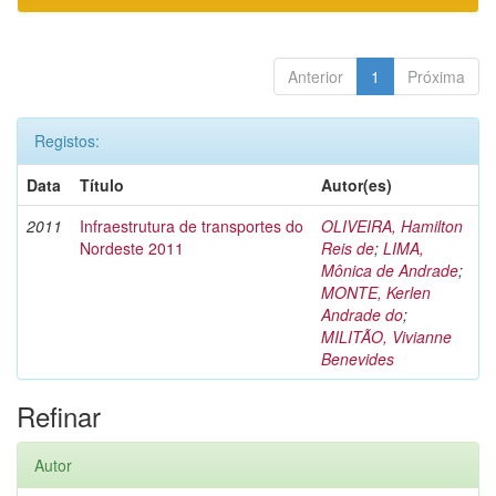
Anterior
1
Próxima
Registos:
Data
Título
Autor(es)
2011
Infraestrutura de transportes do
OLIVEIRA, Hamilton
Nordeste 2011
Reis de
;
LIMA,
Mônica de Andrade
;
MONTE, Kerlen
Andrade do
;
MILITÃO, Vivianne
Benevides
Refinar
Autor