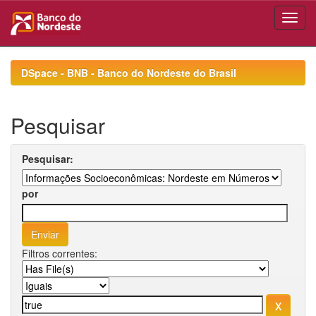
Skip
navigation
DSpace - BNB - Banco do Nordeste do Brasil
Pesquisar
Pesquisar:
por
Filtros correntes: