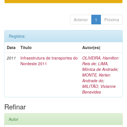
Anterior
1
Próxima
Registos:
Data
Título
Autor(es)
2011
Infraestrutura de transportes do
OLIVEIRA, Hamilton
Nordeste 2011
Reis de
;
LIMA,
Mônica de Andrade
;
MONTE, Kerlen
Andrade do
;
MILITÃO, Vivianne
Benevides
Refinar
Autor