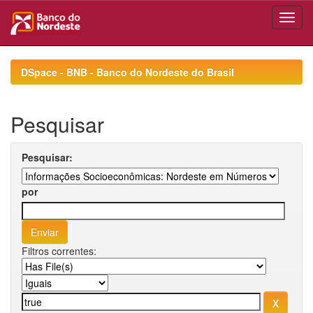
Skip
navigation
DSpace - BNB - Banco do Nordeste do Brasil
Pesquisar
Pesquisar:
por
Filtros correntes: