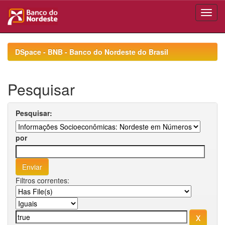
Skip
navigation
DSpace - BNB - Banco do Nordeste do Brasil
Pesquisar
Pesquisar:
por
Filtros correntes: