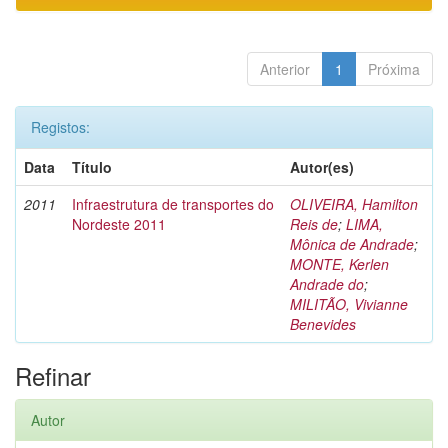
Anterior
1
Próxima
Registos:
Data
Título
Autor(es)
2011
Infraestrutura de transportes do
OLIVEIRA, Hamilton
Nordeste 2011
Reis de
;
LIMA,
Mônica de Andrade
;
MONTE, Kerlen
Andrade do
;
MILITÃO, Vivianne
Benevides
Refinar
Autor