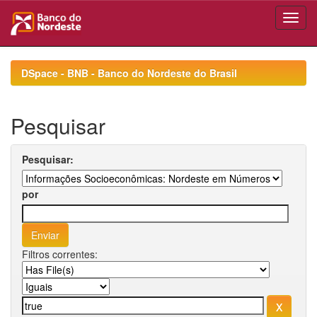
Skip
navigation
DSpace - BNB - Banco do Nordeste do Brasil
Pesquisar
Pesquisar:
por
Filtros correntes: