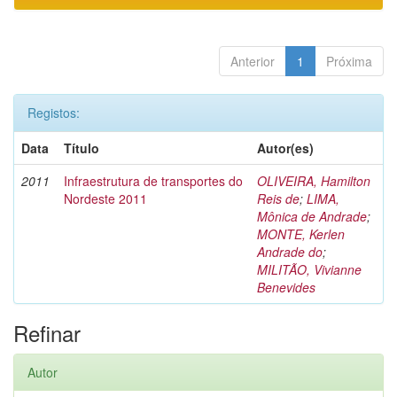
Anterior
1
Próxima
Registos:
Data
Título
Autor(es)
2011
Infraestrutura de transportes do
OLIVEIRA, Hamilton
Nordeste 2011
Reis de
;
LIMA,
Mônica de Andrade
;
MONTE, Kerlen
Andrade do
;
MILITÃO, Vivianne
Benevides
Refinar
Autor