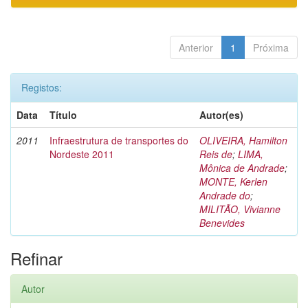
Anterior
1
Próxima
Registos:
Data
Título
Autor(es)
2011
Infraestrutura de transportes do
OLIVEIRA, Hamilton
Nordeste 2011
Reis de
;
LIMA,
Mônica de Andrade
;
MONTE, Kerlen
Andrade do
;
MILITÃO, Vivianne
Benevides
Refinar
Autor