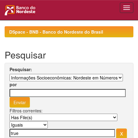
Skip
navigation
DSpace - BNB - Banco do Nordeste do Brasil
Pesquisar
Pesquisar:
por
Filtros correntes: