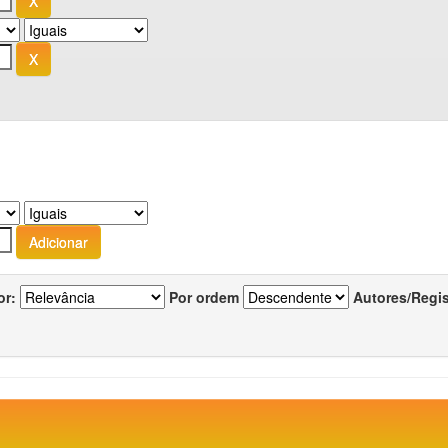
or:
Por ordem
Autores/Regi