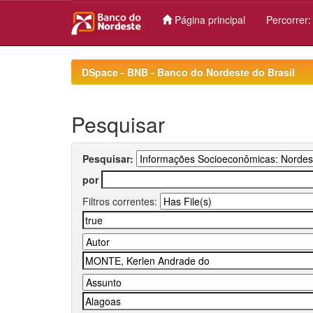
Página principal
Percorrer
Skip
navigation
DSpace - BNB - Banco do Nordeste do Brasil
Pesquisar
Pesquisar:
por
Filtros correntes: