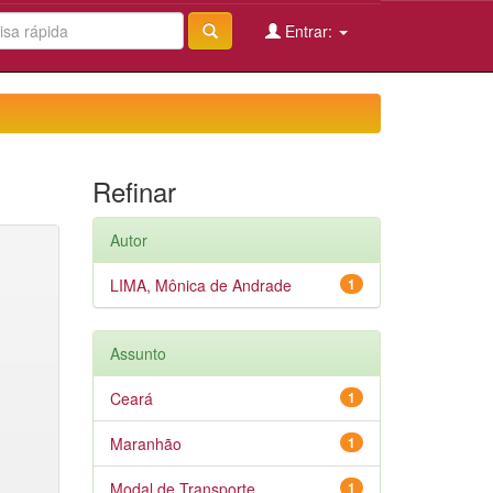
Entrar:
Refinar
Autor
LIMA, Mônica de Andrade
1
Assunto
Ceará
1
Maranhão
1
Modal de Transporte
1