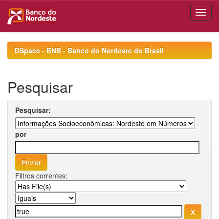
Skip
navigation
DSpace - BNB - Banco do Nordeste do Brasil
Pesquisar
Pesquisar:
por
Filtros correntes: