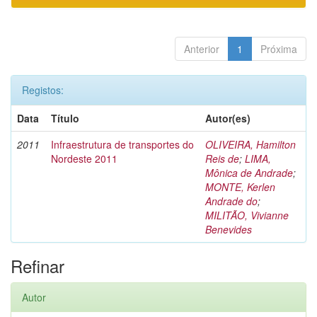
Anterior
1
Próxima
Registos:
Data
Título
Autor(es)
2011
Infraestrutura de transportes do
OLIVEIRA, Hamilton
Nordeste 2011
Reis de
;
LIMA,
Mônica de Andrade
;
MONTE, Kerlen
Andrade do
;
MILITÃO, Vivianne
Benevides
Refinar
Autor