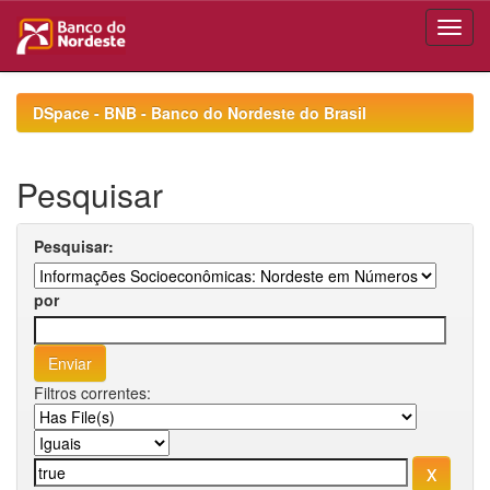
Skip
navigation
DSpace - BNB - Banco do Nordeste do Brasil
Pesquisar
Pesquisar:
por
Filtros correntes: