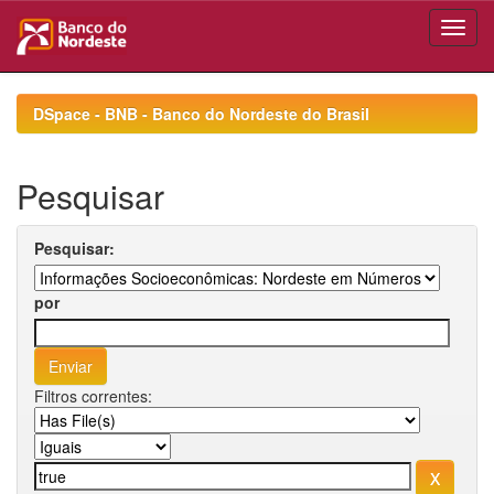
Skip
navigation
DSpace - BNB - Banco do Nordeste do Brasil
Pesquisar
Pesquisar:
por
Filtros correntes: