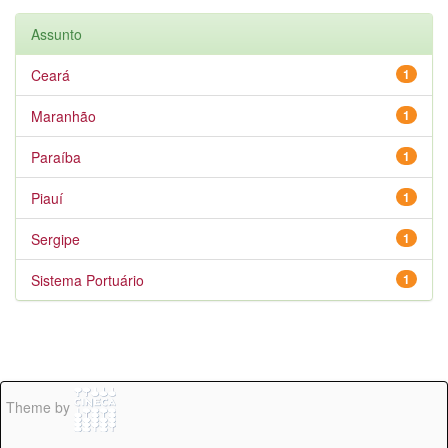
Assunto
Ceará
1
Maranhão
1
Paraíba
1
Piauí
1
Sergipe
1
Sistema Portuário
1
Theme by