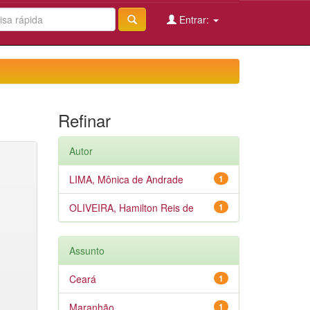
Entrar:
Refinar
Autor
LIMA, Mônica de Andrade
1
OLIVEIRA, Hamilton Reis de
1
Assunto
Ceará
1
Maranhão
1