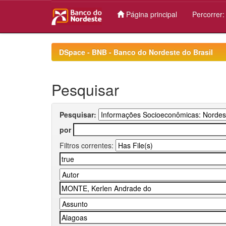
Página principal
Percorrer
Skip
navigation
DSpace - BNB - Banco do Nordeste do Brasil
Pesquisar
Pesquisar:
por
Filtros correntes: