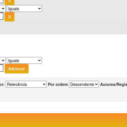
or:
Por ordem
Autores/Regi