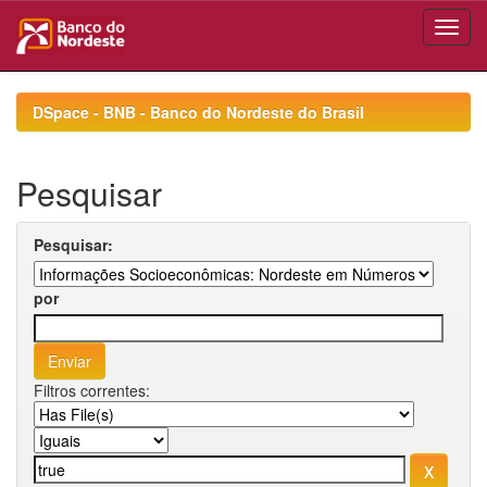
Skip
navigation
DSpace - BNB - Banco do Nordeste do Brasil
Pesquisar
Pesquisar:
por
Filtros correntes: