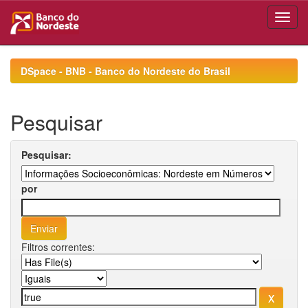
Skip
navigation
DSpace - BNB - Banco do Nordeste do Brasil
Pesquisar
Pesquisar:
por
Filtros correntes: