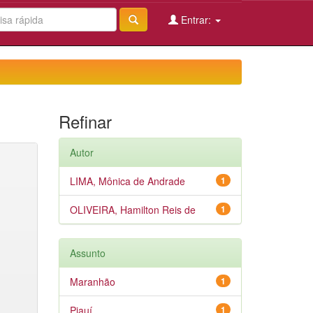
Entrar:
Refinar
Autor
LIMA, Mônica de Andrade
1
OLIVEIRA, Hamilton Reis de
1
Assunto
Maranhão
1
Piauí
1