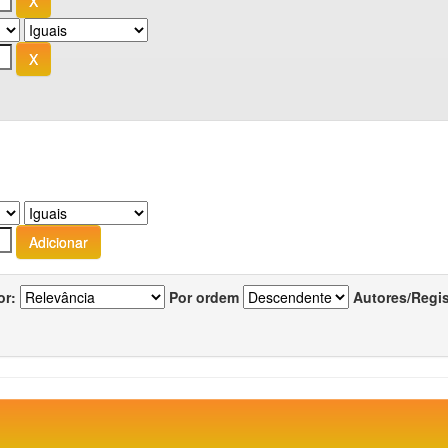
or:
Por ordem
Autores/Regi