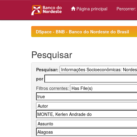
Página principal
Percorrer
Skip
navigation
DSpace - BNB - Banco do Nordeste do Brasil
Pesquisar
Pesquisar:
por
Filtros correntes: