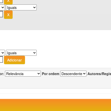
or:
Por ordem
Autores/Regi