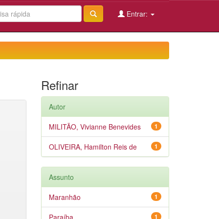
Entrar:
Refinar
Autor
MILITÃO, Vivianne Benevides
1
OLIVEIRA, Hamilton Reis de
1
Assunto
Maranhão
1
Paraíba
1