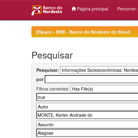
Página principal
Percorrer
Skip
navigation
DSpace - BNB - Banco do Nordeste do Brasil
Pesquisar
Pesquisar:
por
Filtros correntes: