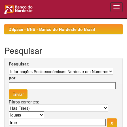
Skip
navigation
DSpace - BNB - Banco do Nordeste do Brasil
Pesquisar
Pesquisar:
por
Filtros correntes: