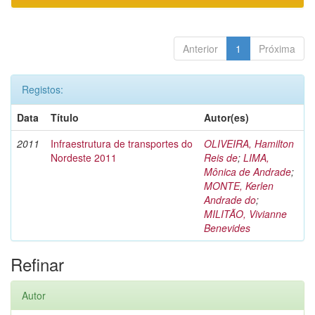
Anterior
1
Próxima
Registos:
Data
Título
Autor(es)
2011
Infraestrutura de transportes do
OLIVEIRA, Hamilton
Nordeste 2011
Reis de
;
LIMA,
Mônica de Andrade
;
MONTE, Kerlen
Andrade do
;
MILITÃO, Vivianne
Benevides
Refinar
Autor