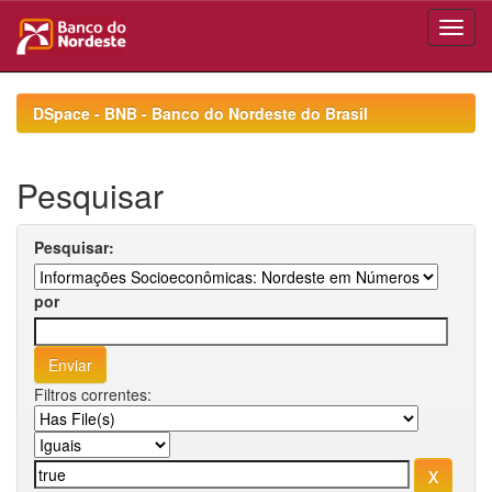
Skip
navigation
DSpace - BNB - Banco do Nordeste do Brasil
Pesquisar
Pesquisar:
por
Filtros correntes: