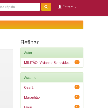
Entrar:
Refinar
Autor
MILITÃO, Vivianne Benevides
1
Assunto
Ceará
1
Maranhão
1
Piauí
1