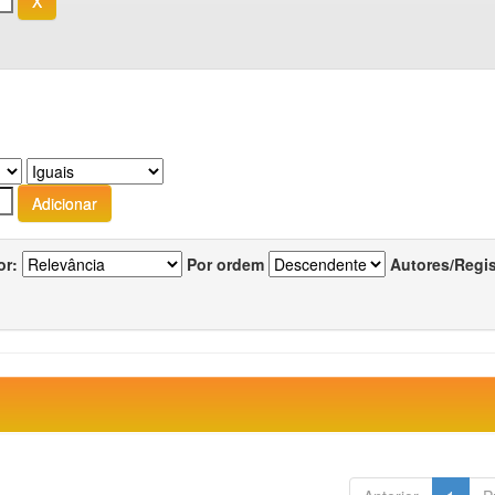
or:
Por ordem
Autores/Regi