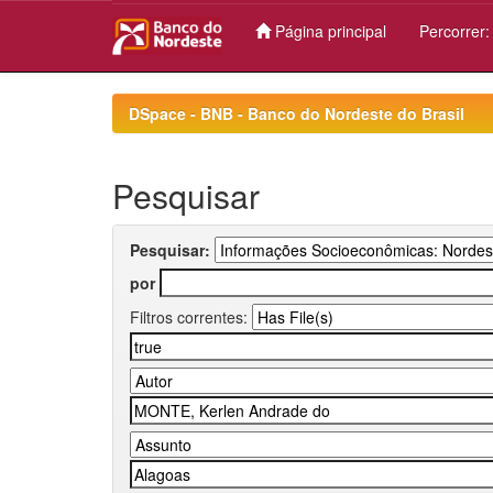
Página principal
Percorrer
Skip
navigation
DSpace - BNB - Banco do Nordeste do Brasil
Pesquisar
Pesquisar:
por
Filtros correntes: