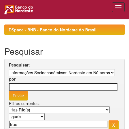
Skip
navigation
DSpace - BNB - Banco do Nordeste do Brasil
Pesquisar
Pesquisar:
por
Filtros correntes: