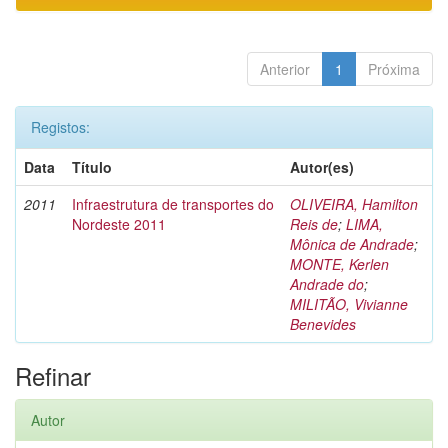
Anterior
1
Próxima
Registos:
Data
Título
Autor(es)
2011
Infraestrutura de transportes do
OLIVEIRA, Hamilton
Nordeste 2011
Reis de
;
LIMA,
Mônica de Andrade
;
MONTE, Kerlen
Andrade do
;
MILITÃO, Vivianne
Benevides
Refinar
Autor