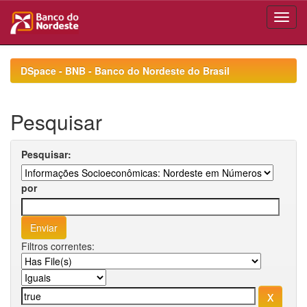
Skip
navigation
DSpace - BNB - Banco do Nordeste do Brasil
Pesquisar
Pesquisar:
por
Filtros correntes: