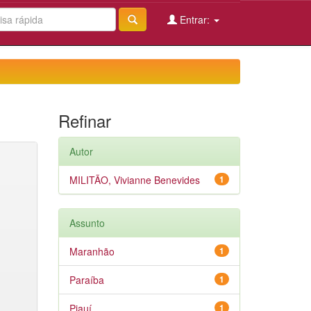
Entrar:
Refinar
Autor
MILITÃO, Vivianne Benevides
1
Assunto
Maranhão
1
Paraíba
1
Piauí
1