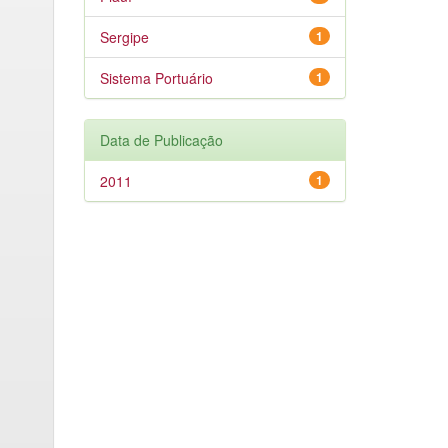
Sergipe
1
Sistema Portuário
1
Data de Publicação
2011
1