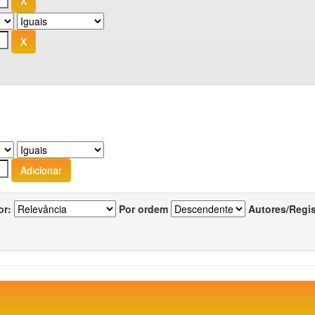
or:
Por ordem
Autores/Regi