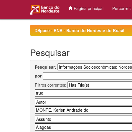
Página principal
Percorrer
Skip
navigation
DSpace - BNB - Banco do Nordeste do Brasil
Pesquisar
Pesquisar:
por
Filtros correntes: