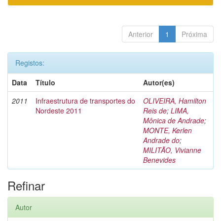
Anterior
1
Próxima
Registos:
Data
Título
Autor(es)
2011
Infraestrutura de transportes do
OLIVEIRA, Hamilton
Nordeste 2011
Reis de
;
LIMA,
Mônica de Andrade
;
MONTE, Kerlen
Andrade do
;
MILITÃO, Vivianne
Benevides
Refinar
Autor