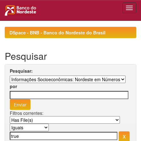
Skip
navigation
DSpace - BNB - Banco do Nordeste do Brasil
Pesquisar
Pesquisar:
por
Filtros correntes: