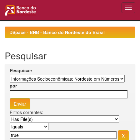
Skip
navigation
DSpace - BNB - Banco do Nordeste do Brasil
Pesquisar
Pesquisar:
por
Filtros correntes: