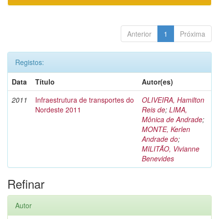
Anterior
1
Próxima
Registos:
Data
Título
Autor(es)
2011
Infraestrutura de transportes do
OLIVEIRA, Hamilton
Nordeste 2011
Reis de
;
LIMA,
Mônica de Andrade
;
MONTE, Kerlen
Andrade do
;
MILITÃO, Vivianne
Benevides
Refinar
Autor