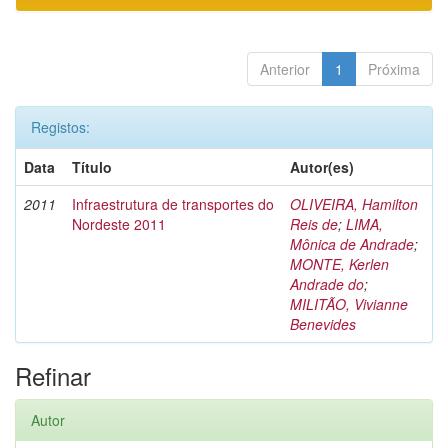
Anterior
1
Próxima
Registos:
Data
Título
Autor(es)
2011
Infraestrutura de transportes do
OLIVEIRA, Hamilton
Nordeste 2011
Reis de
;
LIMA,
Mônica de Andrade
;
MONTE, Kerlen
Andrade do
;
MILITÃO, Vivianne
Benevides
Refinar
Autor