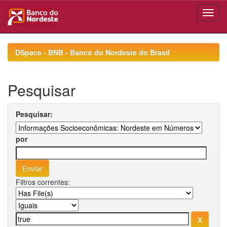
Skip
navigation
DSpace - BNB - Banco do Nordeste do Brasil
Pesquisar
Pesquisar:
por
Filtros correntes: