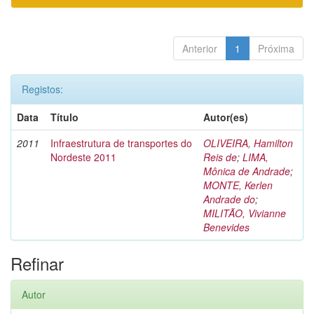
Anterior
1
Próxima
Registos:
Data
Título
Autor(es)
2011
Infraestrutura de transportes do
OLIVEIRA, Hamilton
Nordeste 2011
Reis de
;
LIMA,
Mônica de Andrade
;
MONTE, Kerlen
Andrade do
;
MILITÃO, Vivianne
Benevides
Refinar
Autor