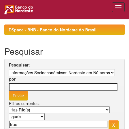
Skip
navigation
DSpace - BNB - Banco do Nordeste do Brasil
Pesquisar
Pesquisar:
por
Filtros correntes: