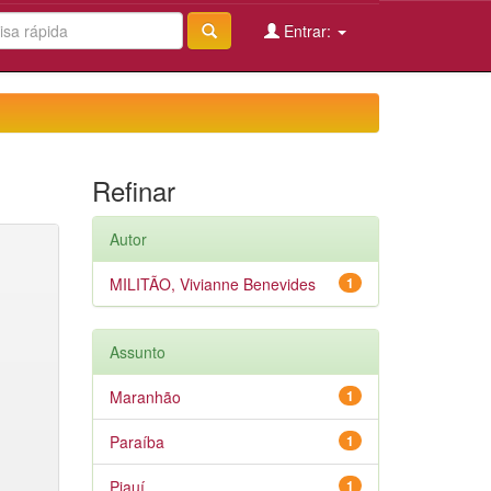
Entrar:
Refinar
Autor
MILITÃO, Vivianne Benevides
1
Assunto
Maranhão
1
Paraíba
1
Piauí
1