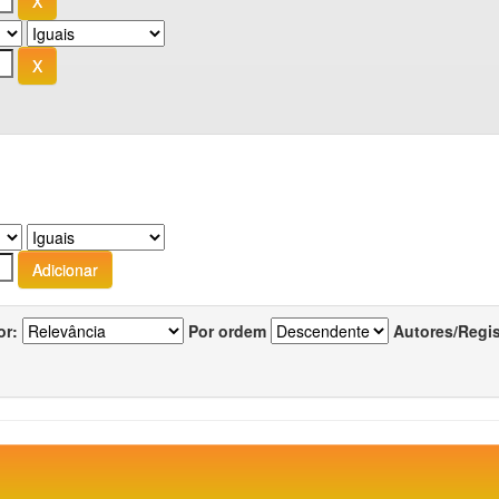
or:
Por ordem
Autores/Regi