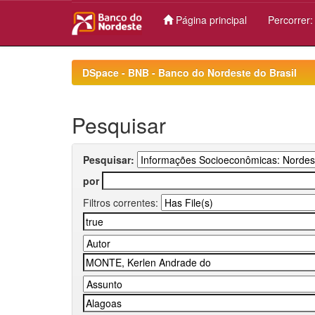
Página principal
Percorrer
Skip
navigation
DSpace - BNB - Banco do Nordeste do Brasil
Pesquisar
Pesquisar:
por
Filtros correntes: