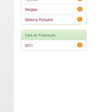
Sergipe
1
Sistema Portuário
1
Data de Publicação
2011
1