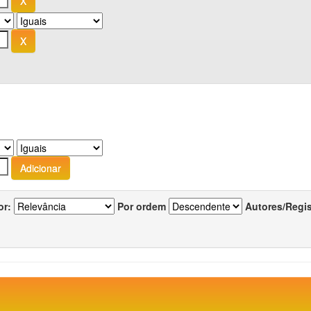
or:
Por ordem
Autores/Regi