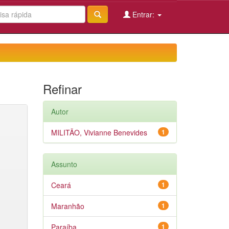
Entrar:
Refinar
Autor
MILITÃO, Vivianne Benevides
1
Assunto
Ceará
1
Maranhão
1
Paraíba
1