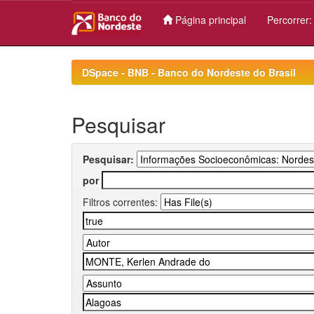
Página principal
Percorrer
Skip
navigation
DSpace - BNB - Banco do Nordeste do Brasil
Pesquisar
Pesquisar:
por
Filtros correntes: