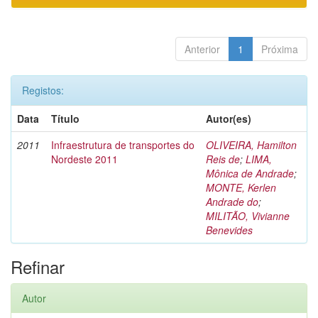
Anterior
1
Próxima
Registos:
Data
Título
Autor(es)
2011
Infraestrutura de transportes do
OLIVEIRA, Hamilton
Nordeste 2011
Reis de
;
LIMA,
Mônica de Andrade
;
MONTE, Kerlen
Andrade do
;
MILITÃO, Vivianne
Benevides
Refinar
Autor