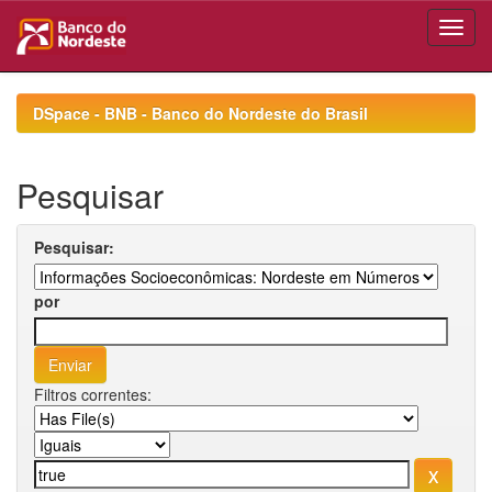
Skip
navigation
DSpace - BNB - Banco do Nordeste do Brasil
Pesquisar
Pesquisar:
por
Filtros correntes: