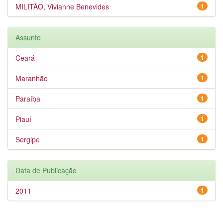
MILITÃO, Vivianne Benevides
1
Assunto
Ceará
1
Maranhão
1
Paraíba
1
Piauí
1
Sergipe
1
Data de Publicação
2011
1