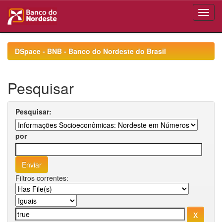
Skip
navigation
DSpace - BNB - Banco do Nordeste do Brasil
Pesquisar
Pesquisar:
por
Filtros correntes: