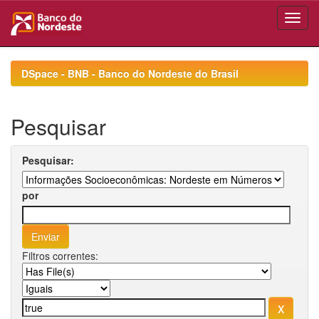
Skip
navigation
DSpace - BNB - Banco do Nordeste do Brasil
Pesquisar
Pesquisar:
por
Filtros correntes: