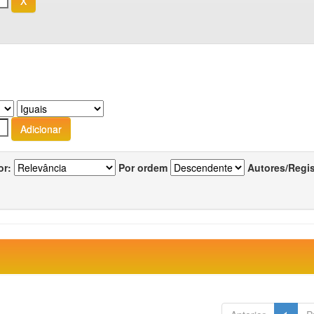
or:
Por ordem
Autores/Regi