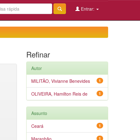
Entrar:
Refinar
Autor
MILITÃO, Vivianne Benevides
1
OLIVEIRA, Hamilton Reis de
1
Assunto
Ceará
1
Maranhão
1