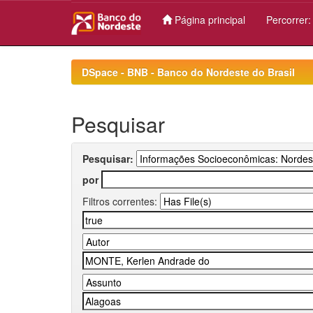
Página principal
Percorrer
Skip
navigation
DSpace - BNB - Banco do Nordeste do Brasil
Pesquisar
Pesquisar:
por
Filtros correntes: