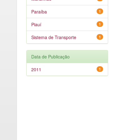
Paraíba
1
Piauí
1
Sistema de Transporte
1
Data de Publicação
2011
1