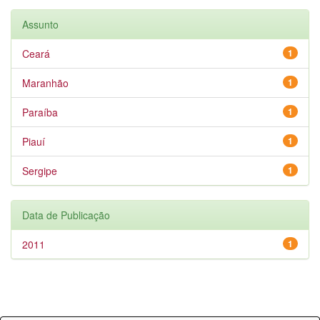
Assunto
Ceará
1
Maranhão
1
Paraíba
1
Piauí
1
Sergipe
1
Data de Publicação
2011
1