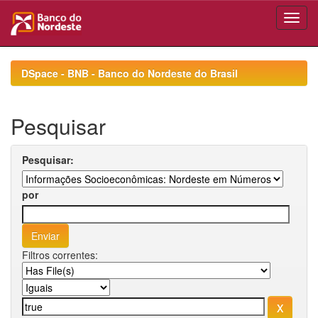
Skip
navigation
DSpace - BNB - Banco do Nordeste do Brasil
Pesquisar
Pesquisar:
por
Filtros correntes: