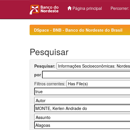
Página principal
Percorrer
Skip
navigation
DSpace - BNB - Banco do Nordeste do Brasil
Pesquisar
Pesquisar:
por
Filtros correntes: