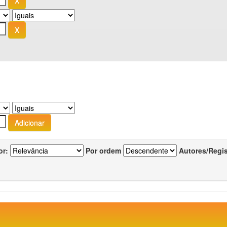
or:
Por ordem
Autores/Regi