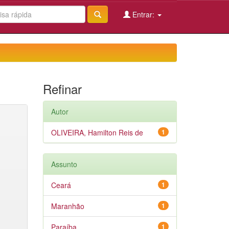
Entrar:
Refinar
Autor
OLIVEIRA, Hamilton Reis de
1
Assunto
Ceará
1
Maranhão
1
Paraíba
1