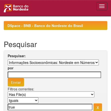
Skip
navigation
DSpace - BNB - Banco do Nordeste do Brasil
Pesquisar
Pesquisar:
por
Filtros correntes: