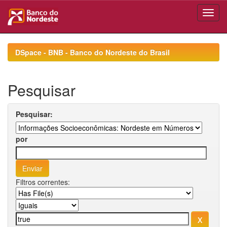
Skip
navigation
DSpace - BNB - Banco do Nordeste do Brasil
Pesquisar
Pesquisar:
por
Filtros correntes: