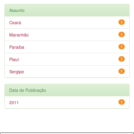
Assunto
Ceará
1
Maranhão
1
Paraíba
1
Piauí
1
Sergipe
1
Data de Publicação
2011
1