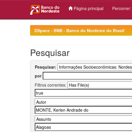
Página principal
Percorrer
Skip
navigation
DSpace - BNB - Banco do Nordeste do Brasil
Pesquisar
Pesquisar:
por
Filtros correntes: