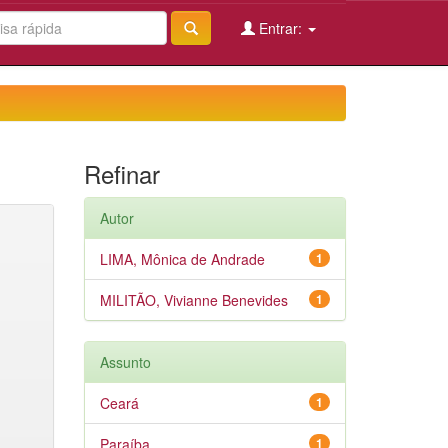
Entrar:
Refinar
Autor
LIMA, Mônica de Andrade
1
MILITÃO, Vivianne Benevides
1
Assunto
Ceará
1
Paraíba
1