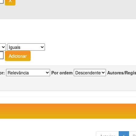
or:
Por ordem
Autores/Regi