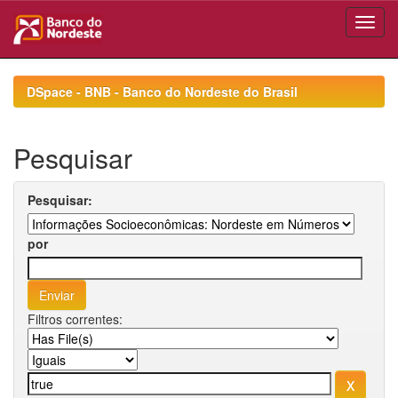
Skip
navigation
DSpace - BNB - Banco do Nordeste do Brasil
Pesquisar
Pesquisar:
por
Filtros correntes: