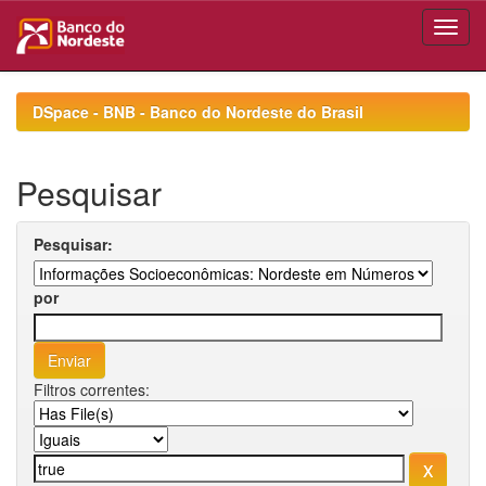
Skip
navigation
DSpace - BNB - Banco do Nordeste do Brasil
Pesquisar
Pesquisar:
por
Filtros correntes: