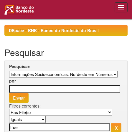
Skip
navigation
DSpace - BNB - Banco do Nordeste do Brasil
Pesquisar
Pesquisar:
por
Filtros correntes: