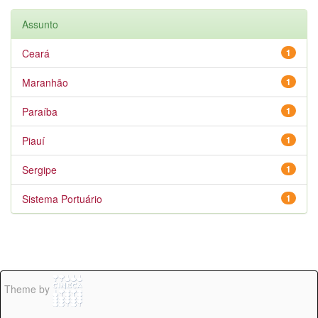
Assunto
Ceará
1
Maranhão
1
Paraíba
1
Piauí
1
Sergipe
1
Sistema Portuário
1
Theme by