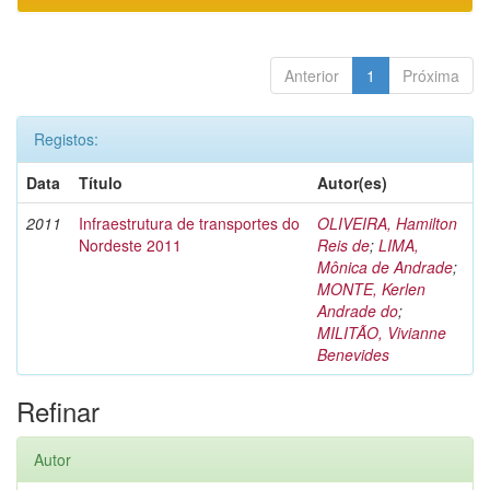
Anterior
1
Próxima
Registos:
Data
Título
Autor(es)
2011
Infraestrutura de transportes do
OLIVEIRA, Hamilton
Nordeste 2011
Reis de
;
LIMA,
Mônica de Andrade
;
MONTE, Kerlen
Andrade do
;
MILITÃO, Vivianne
Benevides
Refinar
Autor