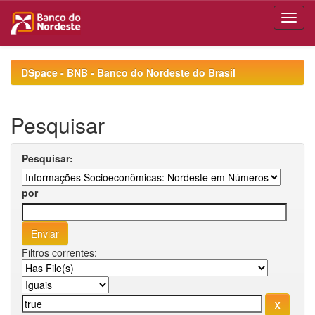
Skip
navigation
DSpace - BNB - Banco do Nordeste do Brasil
Pesquisar
Pesquisar:
por
Filtros correntes: