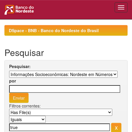
Skip
navigation
DSpace - BNB - Banco do Nordeste do Brasil
Pesquisar
Pesquisar:
por
Filtros correntes: