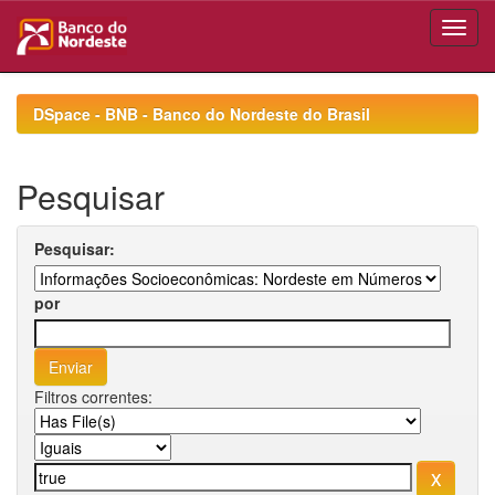
Skip
navigation
DSpace - BNB - Banco do Nordeste do Brasil
Pesquisar
Pesquisar:
por
Filtros correntes: