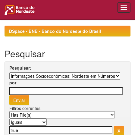
Skip
navigation
DSpace - BNB - Banco do Nordeste do Brasil
Pesquisar
Pesquisar:
por
Filtros correntes: