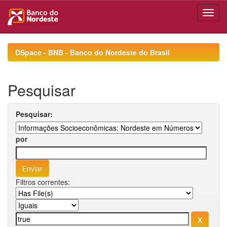
Skip
navigation
DSpace - BNB - Banco do Nordeste do Brasil
Pesquisar
Pesquisar:
por
Filtros correntes: