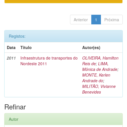
Anterior
1
Próxima
Registos:
Data
Título
Autor(es)
2011
Infraestrutura de transportes do
OLIVEIRA, Hamilton
Nordeste 2011
Reis de
;
LIMA,
Mônica de Andrade
;
MONTE, Kerlen
Andrade do
;
MILITÃO, Vivianne
Benevides
Refinar
Autor