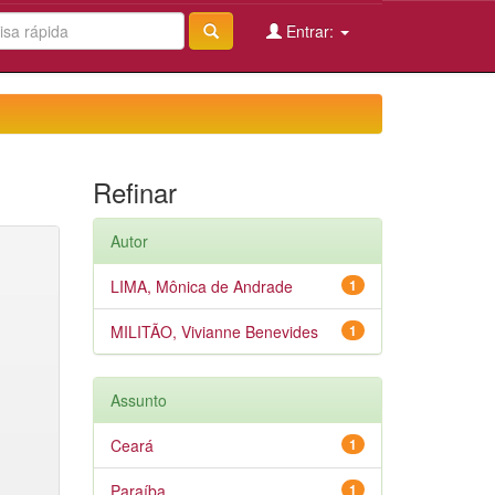
Entrar:
Refinar
Autor
LIMA, Mônica de Andrade
1
MILITÃO, Vivianne Benevides
1
Assunto
Ceará
1
Paraíba
1