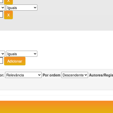
or:
Por ordem
Autores/Regi