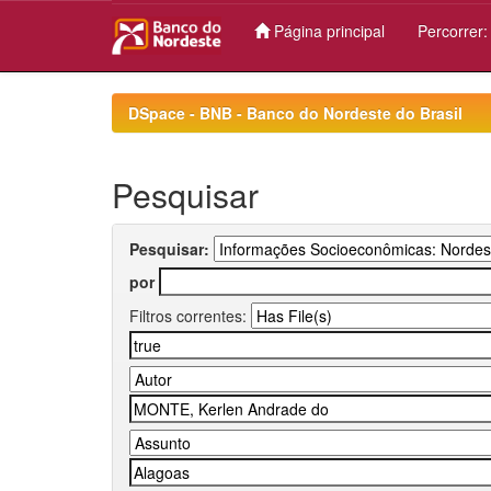
Página principal
Percorrer
Skip
navigation
DSpace - BNB - Banco do Nordeste do Brasil
Pesquisar
Pesquisar:
por
Filtros correntes: