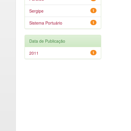
Sergipe
1
Sistema Portuário
1
Data de Publicação
2011
1