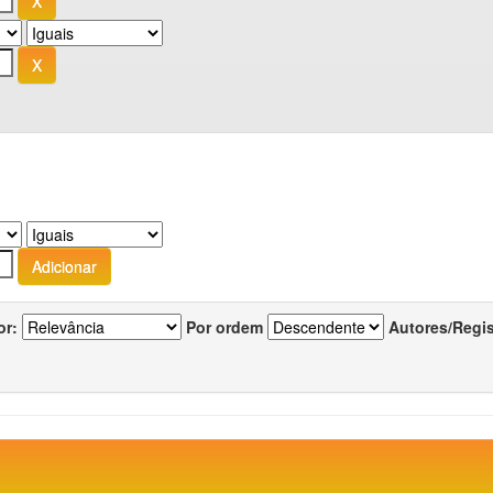
or:
Por ordem
Autores/Regi