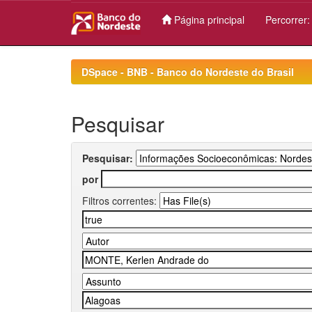
Página principal
Percorrer
Skip
navigation
DSpace - BNB - Banco do Nordeste do Brasil
Pesquisar
Pesquisar:
por
Filtros correntes: