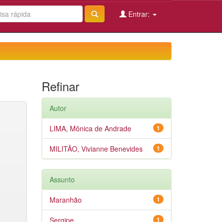
Entrar:
Refinar
Autor
LIMA, Mônica de Andrade
1
MILITÃO, Vivianne Benevides
1
Assunto
Maranhão
1
Sergipe
1